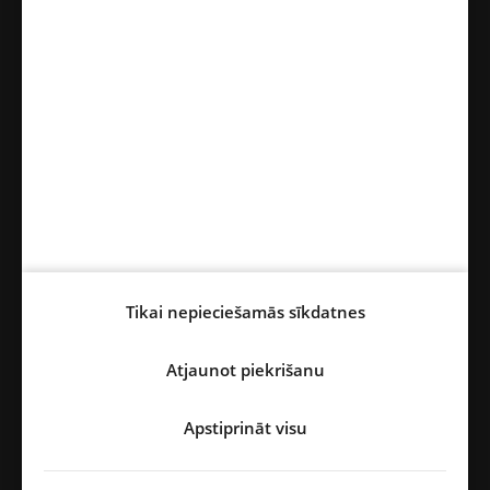
musa.mezciems@mmg.lv
SAITES
Sīkfailu iestatījumi
Pieejamība
Privātuma nosacījumi un sīkdatņu izmantošana (cookies)
Tikai nepieciešamās sīkdatnes
PARAKSTĪTIES UZ BIĻETENU
Jūsu e-pasts
Atjaunot piekrišanu
Apstiprināt visu