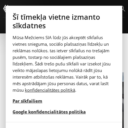
Šī tīmekļa vietne izmanto
sīkdatnes
JAUNIE AUTO
LIETOTIE AUTO
SERVISS
KONTAKTI
Mūsa Mežciems SIA lūdz jūs akceptēt sīkfailus
Pievienots 21.01.2026
vietnes snieguma, sociālo plašsaziņas līdzekļu un
ZIŅAS UN NOTIKUMI
Automašīnas iegāde ārzemēs – vai
reklāmas nolūkos. tas ietver sīkfailus no trešajām
vienkārši lēts pirkums, vai tomēr
Automašīnas iegāde ārzemēs – vai vienkārši lēts pirkums, vai
pusēm, tostarp no sociālajiem plašsaziņas
tomēr nopietns projekts?
nopietns projekts?
līdzekļiem. Šādi trešo pušu sīkfaili var izsekot jūsu
Citroën jaunais konceptauto: sešvietīga dzīvojamā istaba uz
veikto mājaslapas lietojumu nolūkā rādīt jūsu
riteņiem
interesēm atbilstošas reklāmas. Vairāk par to, kā
mēs apstrādājam jūsu personas datus, varat lasīt
Ziema nav aiz kalniem
mūsu
konfidencialitātes politikā
.
Hyundai SANTA FE modeļi plūc divkāršus laurus 2025. gada
What Car? elektroauto balvu ceremonijā
Par sīkfailiem
JAUNAIS CITROËN C5 AIRCROSS
opens in a new tab
Google konfidencialitātes politika
Skatīt vairāk...