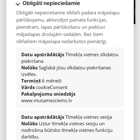
Obligāti nepieciešamie
JAUNIE AUTO
Obligāti nepieciešamie sīkfaili padara mājaslapu
Izvēlies marku
pārlūkojamu, aktivizējot pamata funkcijas,
piemēram, lapas pārlūkošanu un piekļuvi
Automašīnas iegāde ārzemēs – vai
mājaslapas drošajām sadaļām. Bez šiem
LIETOTIE AUTO
vienkārši lēts pirkums, vai tomēr
sīkfailiem mājaslapa nedarbotos pienācīgi.
Visi piedāvājumi
nopietns projekts?
Datu apstrādātājs
Tīmekļa vietnes sīkdatņu
piekrišana
Daudzi latvieši, kas plāno iegādāties
Nolūks
Saglabā jūsu sīkdatņu piekrišanas
SERVISS
automašīnu, apsver arī automašīnas
izvēles.
iegādi no ārzemēm. Pirms pirkuma
Apkope
Termiņš
6 mēneši
veikšanas ir vērts rūpīgi izpētīt
Vārds
cookieConsent
transportlīdzekļa priekšvēsturi un
Kontakti
Pakalpojumu sniedzējs
dokumentus, kā arī faktisko
Virsbūvju remonts
www.musamezciems.lv
transportlīdzekļa stāvokli.
Garantijas
Pārāk liela steiga vēlāk var izmaksāt dārgi. Ko darīt, no
Datu apstrādātājs
Tīmekļa vietnes sesija
Peugeot
kādām kļūdām izvairīties?
Nolūks
Uztur tīmekļa vietnes sesiju un
Citroën
nodrošina būtisko tīmekļa vietnes funkciju
Vispirms jāpārbauda transportlīdzeklim pievienotā
darbību.
Hyundai